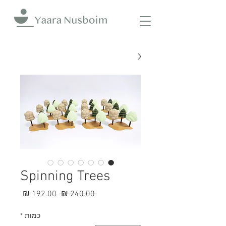
Spinning Trees
מחיר
מחיר
 ‏240.00 ‏₪ 
רגיל
מבצע
כמות
*